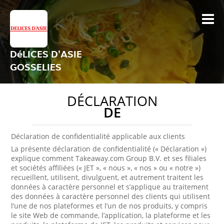
DéLICES D'ASIE
GOSSELIES
DÉCLARATION
DE
Déclaration de confidentialité applicable aux clients
La présente déclaration de confidentialité (« Déclaration »)
explique comment Takeaway.com Group B.V. et ses filiales
et sociétés affiliées (« JET », « nous », « nos » ou « notre »)
recueillent, utilisent, divulguent, et autrement traitent les
données à caractère personnel et s’applique au traitement
des données à caractère personnel des clients qui utilisent
l’une de nos plateformes et l’un de nos produits, y compris
le site Web de commande, l’application, la plateforme et les