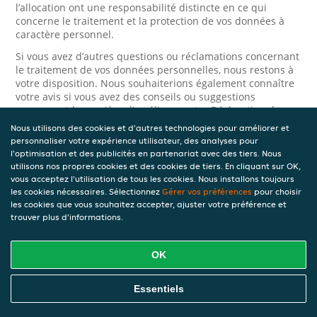
l’allocation ont une responsabilité distincte en ce qui
concerne le traitement et la protection de vos données à
caractère personnel.
Si vous avez d’autres questions ou réclamations concernant
le traitement de vos données personnelles, nous restons à
votre disposition. Nous souhaiterions également connaître
votre avis si vous avez des conseils ou suggestions
concernant la manière d’améliorer notre Déclaration de
confidentialité.
Nous utilisons des cookies et d'autres technologies pour améliorer et
personnaliser votre expérience utilisateur, des analyses pour
Sécurité
l'optimisation et des publicités en partenariat avec des tiers. Nous
utilisons nos propres cookies et des cookies de tiers. En cliquant sur OK,
vous acceptez l'utilisation de tous les cookies. Nous installons toujours
JET prend la protection des données à caractère personnel
les cookies nécessaires. Sélectionnez
Gérer vos préférences
pour choisir
très au sérieux. Ainsi, nous prenons les mesures
les cookies que vous souhaitez accepter, ajuster votre préférence et
appropriées pour protéger vos données à caractère
trouver plus d'informations.
personnel contre l’usage abusif, la perte, l’accès non
autorisé, la divulgation non désirée et la modification non
autorisée. Si vous avez des raisons de croire que vos
OK
données à caractère personnel ne sont pas correctement
protégées ou si vous suspectez un usage abusif, veuillez
nous contacter via le
formulaire de confidentialité
.
Essentiels
Comment nous contacter