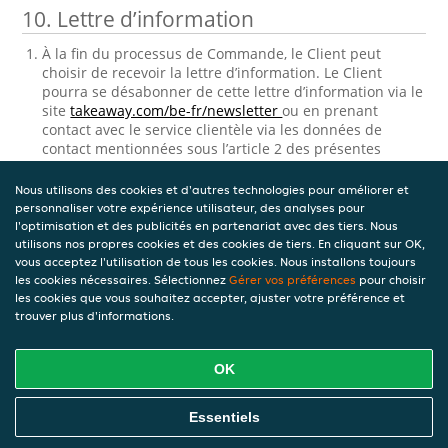
10. Lettre d’information
À la fin du processus de Commande, le Client peut
choisir de recevoir la lettre d’information. Le Client
pourra se désabonner de cette lettre d’information via le
site
takeaway.com/be-fr/newsletter
ou en prenant
contact avec le service clientèle via les données de
contact mentionnées sous l’article 2 des présentes
Conditions générales Clients sous ‘contact’.
Nous utilisons des cookies et d'autres technologies pour améliorer et
11. Consultation et correction des
personnaliser votre expérience utilisateur, des analyses pour
données personnelles stockées
l'optimisation et des publicités en partenariat avec des tiers. Nous
utilisons nos propres cookies et des cookies de tiers. En cliquant sur OK,
vous acceptez l'utilisation de tous les cookies. Nous installons toujours
Takeaway.com traitera les données personnelles
les cookies nécessaires. Sélectionnez
Gérer vos préférences
pour choisir
relatives au Client. Ce processus de traitement de
les cookies que vous souhaitez accepter, ajuster votre préférence et
données personnelles est régi par
Charte vie privée.
trouver plus d'informations.
Version 9 — 04-08-2022
OK
Télécharger le PDF
Essentiels