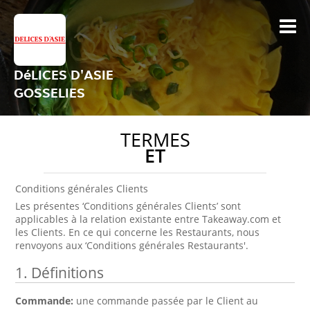
DéLICES D'ASIE
GOSSELIES
TERMES
ET
Conditions générales Clients
Les présentes ‘Conditions générales Clients’ sont
applicables à la relation existante entre Takeaway.com et
les Clients. En ce qui concerne les Restaurants, nous
renvoyons aux ‘Conditions générales Restaurants'.
1. Définitions
Commande:
une commande passée par le Client au